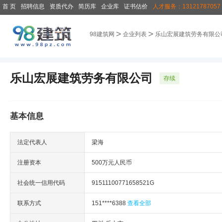
首 页
招聘信息
资质代办
简历库
企业库
证书估价
人才服务：13121787057
>
>
98建筑网
企业列表
乐山宏展建筑劳务有限公
乐山宏展建筑劳务有限公司
存续
基本信息
法定代表人
梁海
注册资本
500万元人民币
社会统一信用代码
91511100771658521G
联系方式
151****6388
查看全部