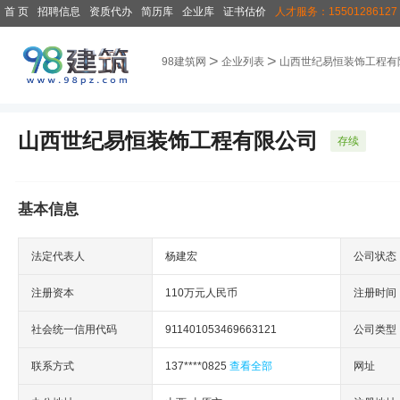
首 页
招聘信息
资质代办
简历库
企业库
证书估价
人才服务：15501286127
>
>
98建筑网
企业列表
山西世纪易恒装饰工程有
山西世纪易恒装饰工程有限公司
存续
基本信息
法定代表人
杨建宏
公司状态
注册资本
110万元人民币
注册时间
社会统一信用代码
911401053469663121
公司类型
联系方式
137****0825
查看全部
网址