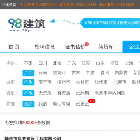
98建筑网
人才服务:15330230390
资质热线:13552591125
会员服务:13511008404
原58挂靠/58建筑英才网更名为
首 页
招聘信息
证书估价
简历库
企业
省份：
不限
四川
北京
广东
江苏
山东
浙江
上海
广西
云南
黑龙江
吉林
甘肃
贵州
内蒙古
新
城市：
不限
南宁市
柳州市
桂林市
梧州市
北海市
防
资质：
不限
无资质
有资质
已到期
未来半年内到期
471
筛选：
最新
我的
电话有误
已更正
为您找到
20000+
条数据
桂林市昌齐建设工程有限公司