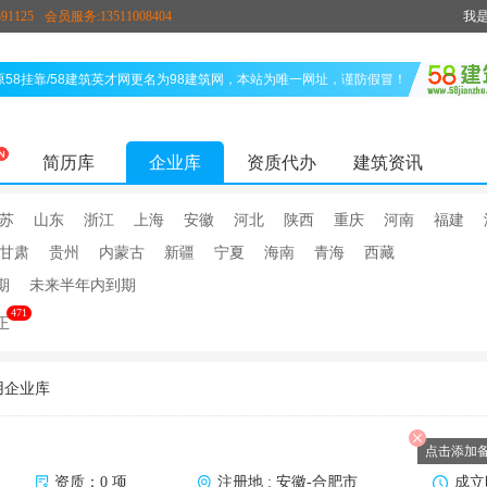
91125
会员服务:13511008404
我
原58挂靠/58建筑英才网更名为98建筑网，本站为唯一网址，谨防假冒！
简历库
企业库
资质代办
建筑资讯
苏
山东
浙江
上海
安徽
河北
陕西
重庆
河南
福建
甘肃
贵州
内蒙古
新疆
宁夏
海南
青海
西藏
期
未来半年内到期
471
正
用企业库
点击添加
资质：0 项
注册地 : 安徽-合肥市
成立时