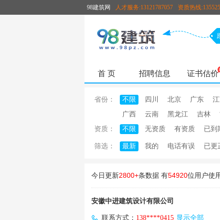
98建筑网
人才服务:13121787057
资质热线:135525
首 页
招聘信息
证书估价
省份：
不限
四川
北京
广东
江
广西
云南
黑龙江
吉林
资质：
不限
无资质
有资质
已到
筛选：
最新
我的
电话有误
已更
今日更新
2800+
条数据 有
54920
位用户使
安徽中进建筑设计有限公司
联系方式：
138****0415
显示全部