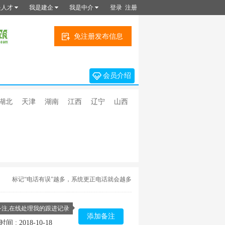
是人才
我是建企
我是中介
登录
注册
免注册发布信息
会员介绍
湖北
天津
湖南
江西
辽宁
山西
标记“电话有误”越多，系统更正电话就会越多
备注,在线处理我的跟进记录
添加备注
间 : 2018-10-18